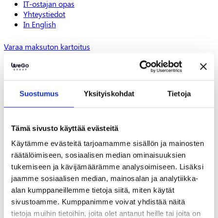
IT-ostajan opas
Yhteystiedot
In English
Varaa maksuton kartoitus
IT-palvelut
Kaikki IT-palvelut tiivistetysti
IT-ulkoistus
Suostumus
Yksityiskohdat
Tietoja
Microsoft 365
Lähiverkko
Ohjelmistolisenssit
Palvelimet ja Azure
Tämä sivusto käyttää evästeitä
Palvelunhallinta
Käytämme evästeitä tarjoamamme sisällön ja mainosten
Tietoturva
räätälöimiseen, sosiaalisen median ominaisuuksien
Työasemapalvelut
tukemiseen ja kävijämäärämme analysoimiseen. Lisäksi
WeGo Shop
Ajankohtaista
jaamme sosiaalisen median, mainosalan ja analytiikka-
Tietoa meistä
alan kumppaneillemme tietoja siitä, miten käytät
Referenssit
sivustoamme. Kumppanimme voivat yhdistää näitä
Tarjouspyyntö
tietoja muihin tietoihin, joita olet antanut heille tai joita on