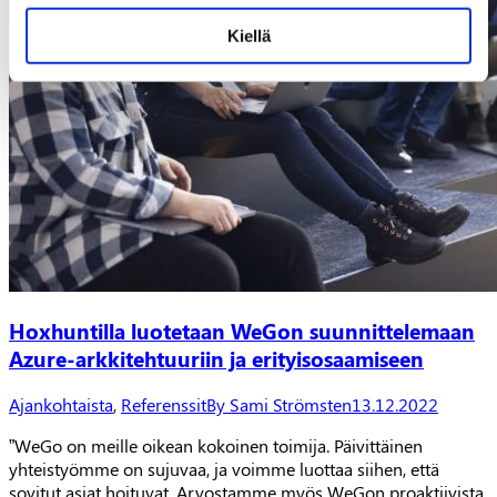
Kiellä
Hoxhuntilla luotetaan WeGon suunnittelemaan
Azure-arkkitehtuuriin ja erityisosaamiseen
Ajankohtaista
,
Referenssit
By
Sami Strömsten
13.12.2022
”WeGo on meille oikean kokoinen toimija. Päivittäinen
yhteistyömme on sujuvaa, ja voimme luottaa siihen, että
sovitut asiat hoituvat. Arvostamme myös WeGon proaktiivista