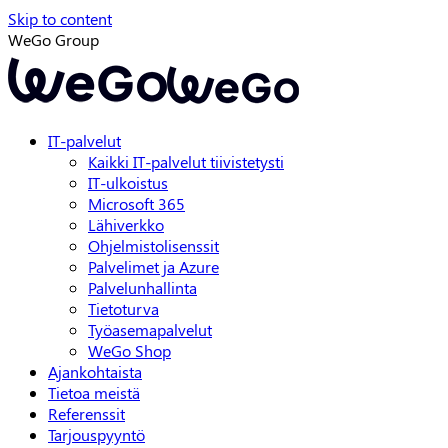
Skip to content
WeGo Group
IT-palvelut
Kaikki IT-palvelut tiivistetysti
IT-ulkoistus
Microsoft 365
Lähiverkko
Ohjelmistolisenssit
Palvelimet ja Azure
Palvelunhallinta
Tietoturva
Työasemapalvelut
WeGo Shop
Ajankohtaista
Tietoa meistä
Referenssit
Tarjouspyyntö