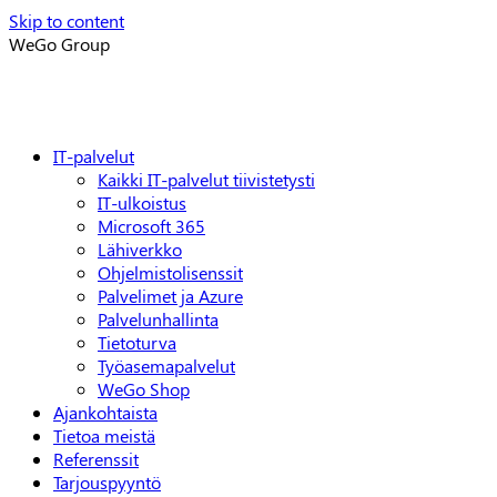
Skip to content
WeGo Group
IT-palvelut
Kaikki IT-palvelut tiivistetysti
IT-ulkoistus
Microsoft 365
Lähiverkko
Ohjelmistolisenssit
Palvelimet ja Azure
Palvelunhallinta
Tietoturva
Työasemapalvelut
WeGo Shop
Ajankohtaista
Tietoa meistä
Referenssit
Tarjouspyyntö