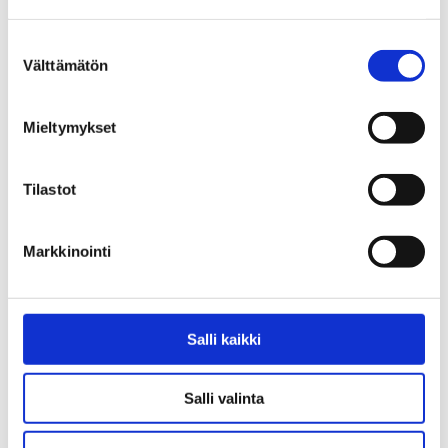
3. Laskut yllättävät
Maksatte palveluista, joita ei ole helppo ymmärtää tai
Suostumuksen
jotka ovat tarpeettomia. Hinnoittelu ei ole läpinäkyvää.
Välttämätön
valinta
Mieltymykset
4. Kehitystä ei tapahdu
Kumppanisi ei tuo uusia ideoita tai vie hankkeita maaliin.
IT junnaa paikallaan.
Tilastot
Markkinointi
5. Ei joustoa muutostilanteissa
IT-ratkaisut eivät jousta kun yritys kasvaa, supistuu tai
muuttuu.
Salli kaikki
Salli valinta
6. Tietoturva mietityttää
Ette ole varmoja, onko datanne, sovelluksenne ja