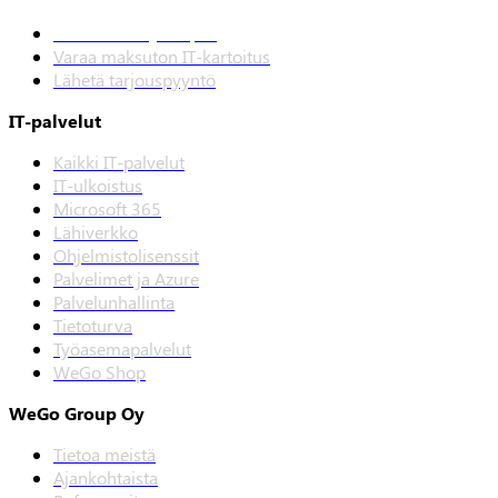
Lataa IT Ostajan opas
Varaa maksuton IT-kartoitus
Lähetä tarjouspyyntö
IT-palvelut
Kaikki IT-palvelut
IT-ulkoistus
Microsoft 365
Lähiverkko
Ohjelmistolisenssit
Palvelimet ja Azure
Palvelunhallinta
Tietoturva
Työasemapalvelut
WeGo Shop
WeGo Group Oy
Tietoa meistä
Ajankohtaista