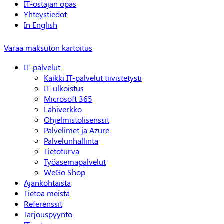
IT-ostajan opas
Yhteystiedot
In English
Varaa maksuton kartoitus
IT-palvelut
Kaikki IT-palvelut tiivistetysti
IT-ulkoistus
Microsoft 365
Lähiverkko
Ohjelmistolisenssit
Palvelimet ja Azure
Palvelunhallinta
Tietoturva
Työasemapalvelut
WeGo Shop
Ajankohtaista
Tietoa meistä
Referenssit
Tarjouspyyntö