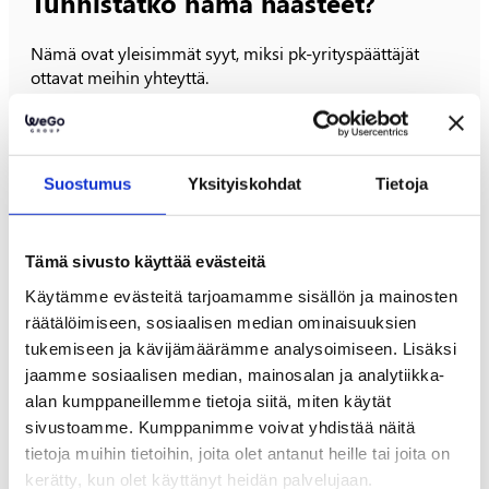
Tunnistatko nämä haasteet?
Nämä ovat yleisimmät syyt, miksi pk-yrityspäättäjät
ottavat meihin yhteyttä.
Mitä useamman tunnistat, sitä kipeämmin tarvitset
uuden IT-kumppanin.
Suostumus
Yksityiskohdat
Tietoja
1. IT-ympäristö ei toimi kunnolla
Päätelaitteet, sovellukset tai palvelut hidastavat
Tämä sivusto käyttää evästeitä
työntekoa. Vikatilanteita on liikaa.
Käytämme evästeitä tarjoamamme sisällön ja mainosten
räätälöimiseen, sosiaalisen median ominaisuuksien
tukemiseen ja kävijämäärämme analysoimiseen. Lisäksi
2. Tuki ei vastaa ajoissa
jaamme sosiaalisen median, mainosalan ja analytiikka-
Ongelmien selvittäminen vie liikaa aikaa. Ette tiedä
alan kumppaneillemme tietoja siitä, miten käytät
keneen ottaa yhteyttä missäkin tilanteessa.
sivustoamme. Kumppanimme voivat yhdistää näitä
tietoja muihin tietoihin, joita olet antanut heille tai joita on
kerätty, kun olet käyttänyt heidän palvelujaan.