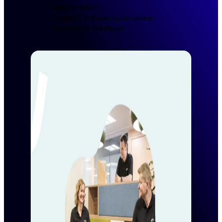
vaatii sinulta?
Saada 10 kohdan listan oikean
kumppanin valintaan?