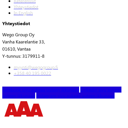
Referenssit
Yhteystiedot
In English
Yhteystiedot
Wego Group Oy
Vanha Kaarelantie 33,
01610, Vantaa
Y-tunnus: 3179911-8
myynti@wegogroup.fi
+358 40 195 0022
Facebook sivu aukeaa uuteen ikkunaan
Linkedin sivu aukeaa
uuteen ikkunaan
Instagram sivu aukeaa uuteen ikkunaan