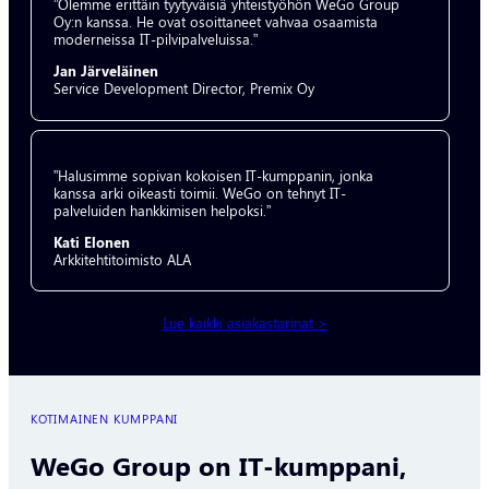
”Olemme erittäin tyytyväisiä yhteistyöhön WeGo Group
Oy:n kanssa. He ovat osoittaneet vahvaa osaamista
moderneissa IT-pilvipalveluissa.”
Jan Järveläinen
Service Development Director, Premix Oy
”Halusimme sopivan kokoisen IT-kumppanin, jonka
kanssa arki oikeasti toimii. WeGo on tehnyt IT-
palveluiden hankkimisen helpoksi.”
Kati Elonen
Arkkitehtitoimisto ALA
Lue kaikki asiakastarinat >
KOTIMAINEN KUMPPANI
WeGo Group on IT-kumppani,