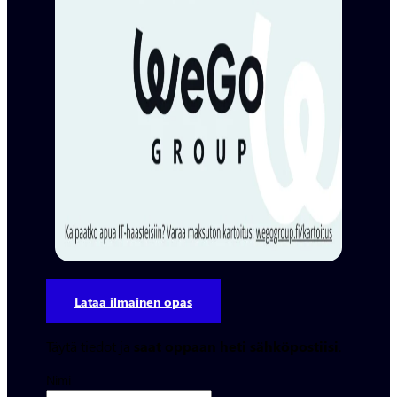
Lataa ilmainen opas
Täytä tiedot ja
saat oppaan heti sähköpostiisi
.
Nimi