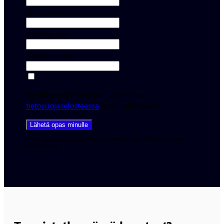
Sähköpostiosoite
Yrityksen nimi
Puhelinnumero
Hyväksyn että tietojani käsitellään
tietosuojaselosteessa
mainitulla tavalla.
Lähetä opas minulle
Emme lähetä roskapostia tai käytä osoitettasi mihinkään muuhun
tarkoitukseen.