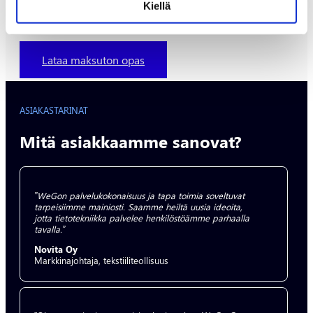
infrastruktuurinne riittävästi suojattu.
Kiellä
Lataa maksuton opas
ASIAKASTARINAT
Mitä asiakkaamme sanovat?
”WeGon palvelukokonaisuus ja tapa toimia soveltuvat
tarpeisiimme mainiosti. Saamme heiltä uusia ideoita,
jotta tietotekniikka palvelee henkilöstöämme parhaalla
tavalla.”
Novita Oy
Markkinajohtaja, tekstiiliteollisuus