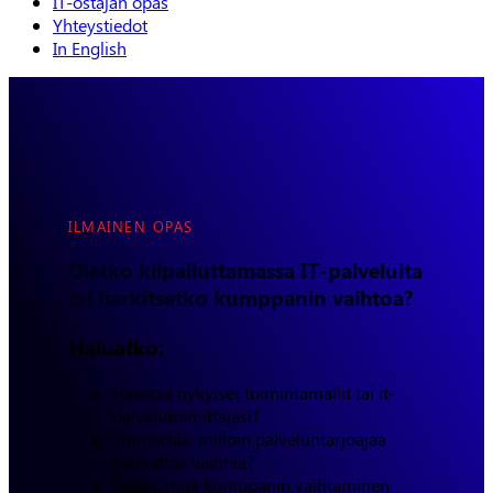
IT-ostajan opas
Yhteystiedot
In English
ILMAINEN OPAS
Oletko kilpailuttamassa IT-palveluita
tai harkitsetko kumppanin vaihtoa?
Haluatko:
Haastaa nykyiset toimintamallit tai it-
palvelutoimittajasi?
Ymmärtää, milloin palveluntarjoajaa
kannattaa vaihtaa?
Tietää, mitä kumppanin vaihtaminen